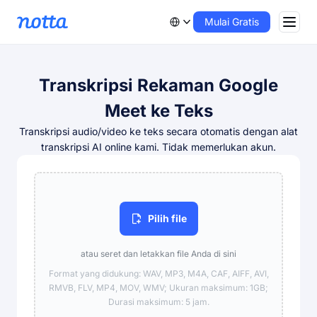
Mulai Gratis
Transkripsi Rekaman Google
Meet ke Teks
Transkripsi audio/video ke teks secara otomatis dengan alat
transkripsi AI online kami. Tidak memerlukan akun.
Pilih file
atau seret dan letakkan file Anda di sini
Format yang didukung: WAV, MP3, M4A, CAF, AIFF, AVI,
RMVB, FLV, MP4, MOV, WMV; Ukuran maksimum: 1GB;
Durasi maksimum: 5 jam.