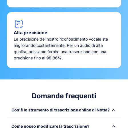
Alta precisione
La precisione del nostro riconoscimento vocale sta
migliorando costantemente. Per un audio di alta
qualità, possiamo fornire una trascrizione con una
precisione fino al 98,86%.
Domande frequenti
Cos'è lo strumento di trascrizione online di Notta?
Lo strumento di trascrizione online Notta converte file
Come posso modificare la trascrizione?
audio o video in testo con velocità e precisione. Carica