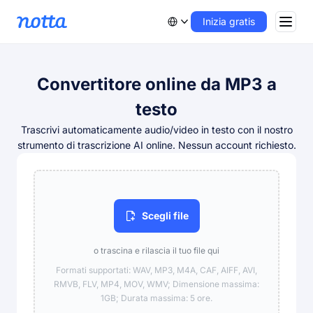
Inizia gratis
Convertitore online da MP3 a
testo
Trascrivi automaticamente audio/video in testo con il nostro
strumento di trascrizione AI online. Nessun account richiesto.
Scegli file
o trascina e rilascia il tuo file qui
Formati supportati: WAV, MP3, M4A, CAF, AIFF, AVI,
RMVB, FLV, MP4, MOV, WMV; Dimensione massima:
1GB; Durata massima: 5 ore.