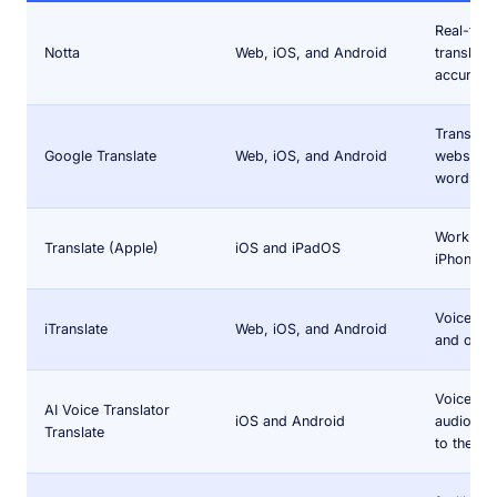
Real-time
Notta
Web, iOS, and Android
translatio
accuracy
Translate
Google Translate
Web, iOS, and Android
websites
words.
Work sys
Translate (Apple)
iOS and iPadOS
iPhone a
Voice to 
iTranslate
Web, iOS, and Android
and offlin
Voice rec
AI Voice Translator
iOS and Android
audio out
Translate
to the tr