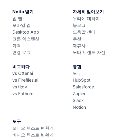
Notta 받기
자세히 알아보기
웹 앱
우리에 대하여
모바일 앱
블로그
Desktop App
도움말 센터
크롬 익스텐션
추천
가격
제휴사
변경 로그
노타 브랜드 자산
비교하다
통합
vs Otter.ai
모두
vs Fireflies.ai
HubSpot
vs tl;dv
Salesforce
vs Fathom
Zapier
Slack
Notion
도구
오디오 텍스트 변환기
비디오 텍스트 변환기