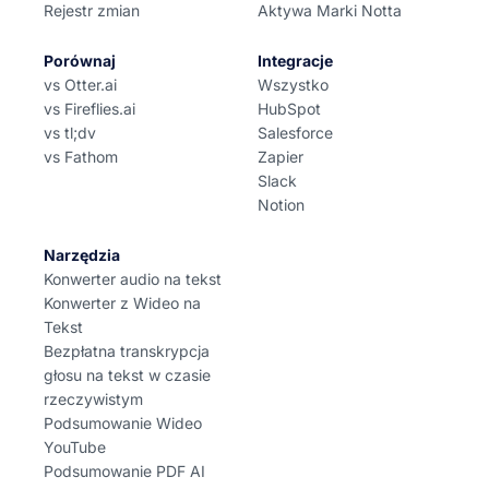
Rejestr zmian
Aktywa Marki Notta
Porównaj
Integracje
vs Otter.ai
Wszystko
vs Fireflies.ai
HubSpot
vs tl;dv
Salesforce
vs Fathom
Zapier
Slack
Notion
Narzędzia
Konwerter audio na tekst
Konwerter z Wideo na
Tekst
Bezpłatna transkrypcja
głosu na tekst w czasie
rzeczywistym
Podsumowanie Wideo
YouTube
Podsumowanie PDF AI