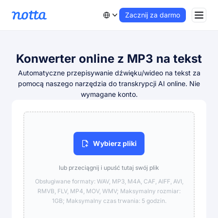
Zacznij za darmo
Konwerter online z MP3 na tekst
Automatyczne przepisywanie dźwięku/wideo na tekst za
pomocą naszego narzędzia do transkrypcji AI online. Nie
wymagane konto.
Wybierz pliki
lub przeciągnij i upuść tutaj swój plik
Obsługiwane formaty: WAV, MP3, M4A, CAF, AIFF, AVI,
RMVB, FLV, MP4, MOV, WMV; Maksymalny rozmiar:
1GB; Maksymalny czas trwania: 5 godzin.