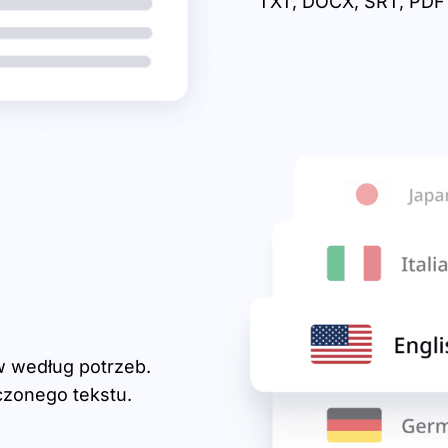
TXT, DOCX, SRT, PDF 
 według potrzeb.
czonego tekstu.