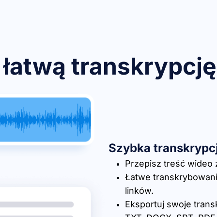
 łatwą transkrypcj
Szybka transkrypc
Przepisz treść wideo z
Łatwe transkrybowani
linków.
Eksportuj swoje tran