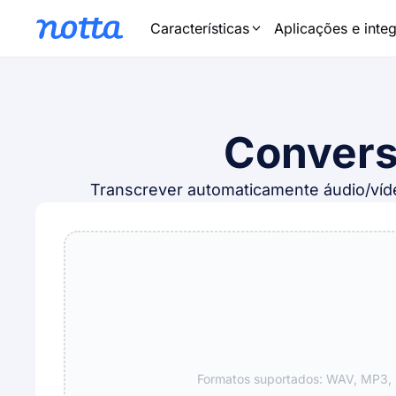
Características
Aplicações e inte
Convers
Transcrever automaticamente áudio/víde
Formatos suportados: WAV, MP3,