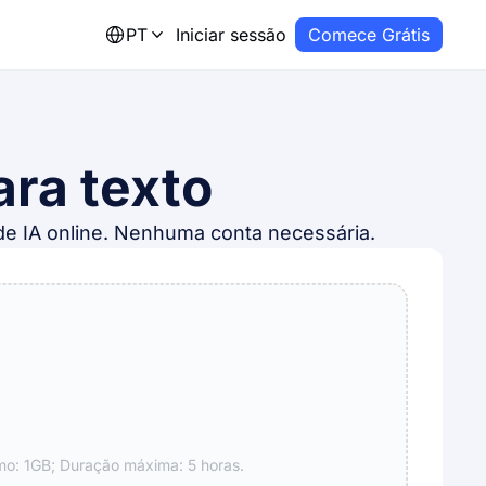
PT
Iniciar sessão
Comece Grátis
ra texto
de IA online. Nenhuma conta necessária.
: 1GB; Duração máxima: 5 horas.