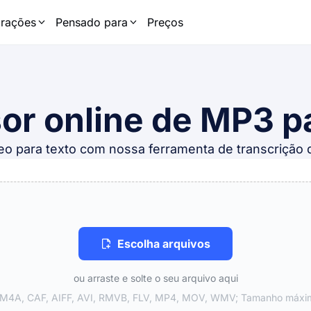
grações
Pensado para
Preços
or online de MP3 pa
o para texto com nossa ferramenta de transcrição 
Escolha arquivos
ou arraste e solte o seu arquivo aqui
 M4A, CAF, AIFF, AVI, RMVB, FLV, MP4, MOV, WMV; Tamanho máximo