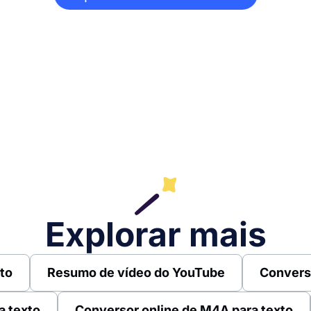
Explorar mais
to
Resumo de vídeo do YouTube
Convers
a texto
Conversor online de M4A para texto