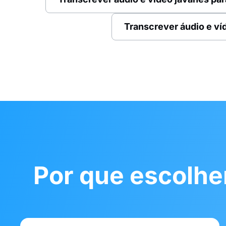
Transcrever áudio e ví
Por que escolher