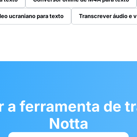
deo ucraniano para texto
Transcrever áudio e v
 a ferramenta de t
Notta