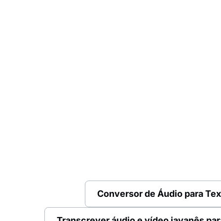
Conversor de Áudio para Tex
Transcrever áudio e vídeo javanês par