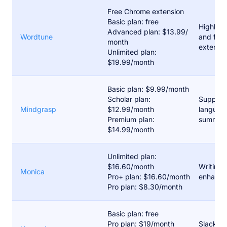
Free Chrome extension
Basic plan: free
Highligh
Advanced plan: $13.99/
Wordtune
and fre
month
extensio
Unlimited plan:
$19.99/month
Basic plan: $9.99/month
Scholar plan:
Supports
Mindgrasp
$12.99/month
language
Premium plan:
summari
$14.99/month
Unlimited plan:
$16.60/month
Writing 
Monica
Pro+ plan: $16.60/month
enhance
Pro plan: $8.30/month
Basic plan: free
Pro plan: $19/month
Slack in