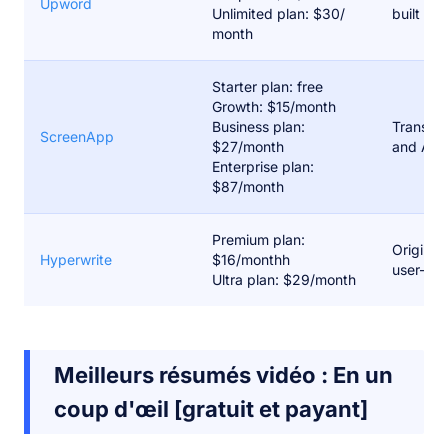
Upword
Unlimited plan: $30/
built libr
month
Starter plan: free
Growth: $15/month
Business plan:
Transcri
ScreenApp
$27/month
and Ask 
Enterprise plan:
$87/month
Premium plan:
Original
Hyperwrite
$16/monthh
user-frie
Ultra plan: $29/month
Meilleurs résumés vidéo : En un
coup d'œil [gratuit et payant]