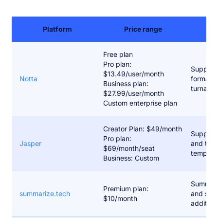
Platform
Price range
Top
Free plan
Pro plan:
Supports
$13.49/user/month
Notta
formats 
Business plan:
turnarou
$27.99/user/month
Custom enterprise plan
Creator Plan: $49/month
Support
Pro plan:
Jasper
and tex
$69/month/seat
template
Business: Custom
Summari
Premium plan:
summarize.tech
and supp
$10/month
addition