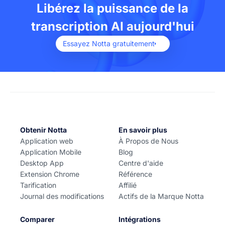
Libérez la puissance de la
commencer un enregistrement en temps réel, soit
télécharger des fichiers audio et vidéo. Notta est
transcription AI aujourd'hui
disponible en téléchargement gratuit sur l'App Store
d'Apple et sur Google Play.
Essayez Notta gratuitement
Obtenir Notta
En savoir plus
Application web
À Propos de Nous
Application Mobile
Blog
Desktop App
Centre d'aide
Extension Chrome
Référence
Tarification
Affilié
Journal des modifications
Actifs de la Marque Notta
Comparer
Intégrations