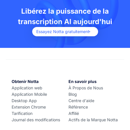
transcriptions de haute qualité, vous pouvez soit
Libérez la puissance de la
démarrer un enregistrement en temps réel, soit
télécharger des fichiers audio et vidéo. Notta est gratuit
transcription AI aujourd'hui
à télécharger depuis l'App Store d'Apple et Google
Play.
Essayez Notta gratuitement
Obtenir Notta
En savoir plus
Application web
À Propos de Nous
Application Mobile
Blog
Desktop App
Centre d'aide
Extension Chrome
Référence
Tarification
Affilié
Journal des modifications
Actifs de la Marque Notta