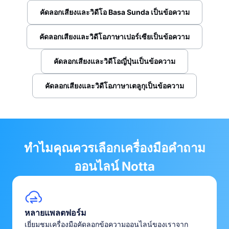
คัดลอกเสียงและวิดีโอ Basa Sunda เป็นข้อความ
คัดลอกเสียงและวิดีโอภาษาเปอร์เซียเป็นข้อความ
คัดลอกเสียงและวิดีโอญี่ปุ่นเป็นข้อความ
คัดลอกเสียงและวิดีโอภาษาเตลูกุเป็นข้อความ
ทำไมคุณควรเลือกเครื่องมือคำถาม
ออนไลน์ Notta
หลายแพลตฟอร์ม
เยี่ยมชมเครื่องมือคัดลอกข้อความออนไลน์ของเราจาก