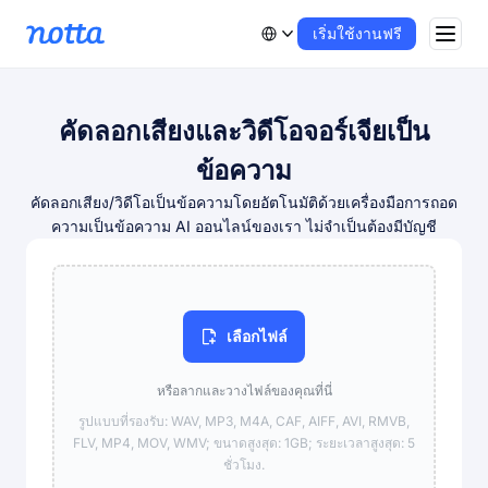
เริ่มใช้งานฟรี
คัดลอกเสียงและวิดีโอจอร์เจียเป็น
ข้อความ
คัดลอกเสียง/วิดีโอเป็นข้อความโดยอัตโนมัติด้วยเครื่องมือการถอด
ความเป็นข้อความ AI ออนไลน์ของเรา ไม่จำเป็นต้องมีบัญชี
เลือกไฟล์
หรือลากและวางไฟล์ของคุณที่นี่
รูปแบบที่รองรับ: WAV, MP3, M4A, CAF, AIFF, AVI, RMVB,
FLV, MP4, MOV, WMV; ขนาดสูงสุด: 1GB; ระยะเวลาสูงสุด: 5
ชั่วโมง.