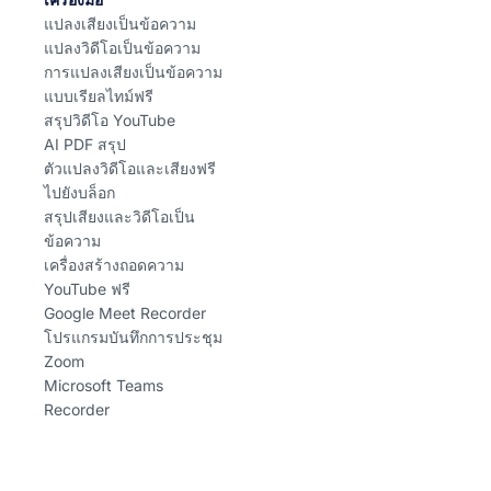
แปลงเสียงเป็นข้อความ
แปลงวิดีโอเป็นข้อความ
การแปลงเสียงเป็นข้อความ
แบบเรียลไทม์ฟรี
สรุปวิดีโอ YouTube
AI PDF สรุป
ตัวแปลงวิดีโอและเสียงฟรี
ไปยังบล็อก
สรุปเสียงและวิดีโอเป็น
ข้อความ
เครื่องสร้างถอดความ
YouTube ฟรี
Google Meet Recorder
โปรแกรมบันทึกการประชุม
Zoom
Microsoft Teams
Recorder