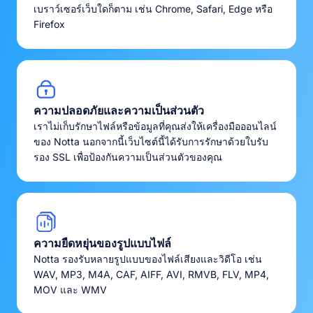
เบราว์เซอร์เว็บใดก็ตาม เช่น Chrome, Safari, Edge หรือ
Firefox
ความปลอดภัยและความเป็นส่วนตัว
เราไม่เก็บรักษาไฟล์หรือข้อมูลที่คุณส่งให้เครื่องมือออนไลน์
ของ Notta นอกจากนี้เว็บไซต์นี้ได้รับการรักษาด้วยใบรับ
รอง SSL เพื่อป้องกันความเป็นส่วนตัวของคุณ
ความยืดหยุ่นของรูปแบบไฟล์
Notta รองรับหลายรูปแบบของไฟล์เสียงและวิดีโอ เช่น
WAV, MP3, M4A, CAF, AIFF, AVI, RMVB, FLV, MP4,
MOV และ WMV