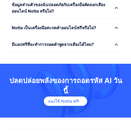
ปรับปรุงข้อความที่ถูกคัดลอกของคุณ
ข้อมูลส่วนตัวของฉันปลอดภัยกับเครื่องมือคัดลอกเสียง
Notta Pro และดาวน์โหลดการถอดความจาก Notta ได้ คุณ
ออนไลน์ Notta หรือไม่?
สามารถส่งออกไฟล์ในรูปแบบต่าง ๆ รวมถึง TXT, DOCX,
EXCEL, PDF หรือ SRT
ใช่ ความเป็นส่วนตัวและความปลอดภัยเป็นสิ่งที่สำคัญที่สุด
Notta เป็นเครื่องมือสะกดคำออนไลน์ฟรีหรือไม่?
สำหรับ Notta และมีมาตรการรักษาความปลอดภัยที่เข้มงวด
ทั่วทุกเครื่องมือของ Notta เพื่อป้องกันข้อมูลของคุณ
ใช่ นอตต้ามีบริการถอดความฟรี โดยมีข้อจำกัดคือ แต่ละผู้ใช้
มีแอปฟรีที่จะทำการถอดคำพูดจากเสียงได้ไหม?
สามารถถอดความไฟล์เสียงหรือวิดีโอได้ฟรี โดยมีความยาว
สูงสุด 5 นาทีต่อไฟล์ บริการฟรีนี้ช่วยให้คุณได้ลองคุณภาพ
คุณสามารถแปลงเสียงเป็นข้อความบนโทรศัพท์ของคุณด้วย
ของการถอดความของนอตต้า หากคุณต้องการใช้คุณสมบัติ
แอปพลิเคชันมือถือ Notta ได้ตลอดเวลาและทุกโอกาส หาก
ขั้นสูงทั้งหมดและมีโควตาถอดความมากขึ้น ลงทะเบียนบัญชี
ต้องการสร้างการถอดความที่มีคุณภาพสูง คุณสามารถเริ่มการ
นอตต้าและรับทดลองใช้ฟรี 3 วัน!
บันทึกแบบเรียลไทม์หรืออัปโหลดไฟล์เสียงและวิดีโอได้ Notta
ปลดปล่อยพลังของการถอดรหัส AI วัน
สามารถดาวน์โหลดได้ฟรีจาก Apple App Store และ
Google Play
นี้
ลองใช้ Notta ฟรี