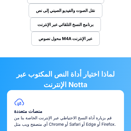
نقل الصوت والفيديو الصيني إلى نص
برنامج النسخ التلقائي عبر الإنترنت
محول نصوص M4A عبر الإنترنت
لماذا اختيار أداة النص المكتوب عبر
الإنترنت Notta
منصات متعددة
قم بزيارة أداة النسخ الاحتياطي عبر الإنترنت الخاصة بنا من
أي متصفح ويب مثل Chrome أو Safari أو Edge أو Firefox.