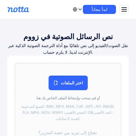
ابدأ مجاناً
نص الرسائل الصوتية في زووم
نقل الصوت/الفيديو إلى نص تلقائيًا مع أداة الترجمة الصوتية الذكية عبر
الإنترنت لدينا. لا يلزم حساب.
اختر الملفات
أو قم بسحب وإسقاط الملف الخاص بك هنا
الصيغ المدعومة: WAV، MP3، M4A، CAF، AIFF، AVI، RMVB،
FLV، MP4، MOV، WMV؛ الحجم الأقصى: 1GB؛ الحد الأقصى
للمدة: 5 ساعات.
تحتاج إلى مزيد من حصة التحرير؟