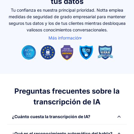
tus datos
Tu confianza es nuestra principal prioridad. Notta emplea
medidas de seguridad de grado empresarial para mantener
seguros tus datos y los de tus clientes mientras desbloquea
valiosos conocimientos conversacionales.
Más información
Preguntas frecuentes sobre la
transcripción de IA
¿Cuánto cuesta la transcripción de IA?
La transcripción de IA suele costar entre $0.10 y $0.25
¿Qué es el reconocimiento automático del habla?
por minuto de audio, significativamente más barata que