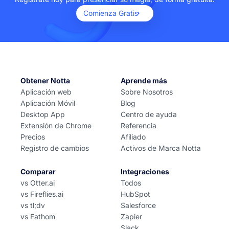
Comienza Gratis
Obtener Notta
Aprende más
Aplicación web
Sobre Nosotros
Aplicación Móvil
Blog
Desktop App
Centro de ayuda
Extensión de Chrome
Referencia
Precios
Afiliado
Registro de cambios
Activos de Marca Notta
Comparar
Integraciones
vs Otter.ai
Todos
vs Fireflies.ai
HubSpot
vs tl;dv
Salesforce
vs Fathom
Zapier
Slack