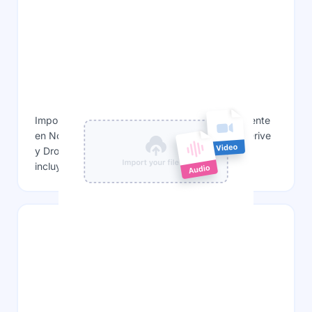
Opciones de importación múltiple
Importa tus archivos de audio o vídeo directamente
en Notta, o pega enlaces de YouTube, Google Drive
y Dropbox. Notta admite más de 10 formatos,
incluyendo WAV, MP3, MP4, AVI y más.