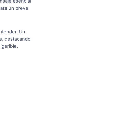
ensaje esencial
para un breve
entender. Un
es, destacando
igerible.