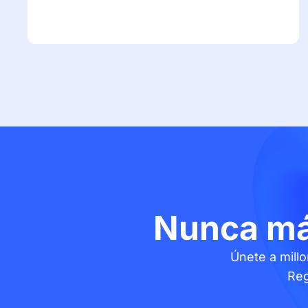
Nunca má
Únete a mill
Reg