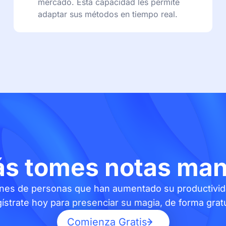
mercado. Esta capacidad les permite
adaptar sus métodos en tiempo real.
s tomes notas ma
ones de personas que han aumentado su productivid
ístrate hoy para presenciar su magia, de forma gratu
Comienza Gratis