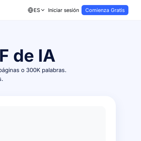
ES
Iniciar sesión
Comienza Gratis
F de IA
páginas o 300K palabras.
s.