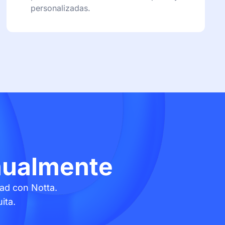
personalizadas.
nualmente
ad con Notta.
ita.