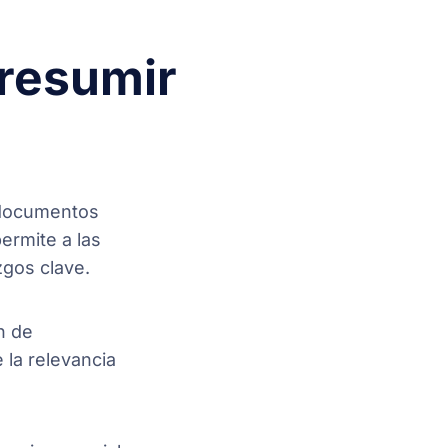
 resumir
 documentos
ermite a las
zgos clave.
n de
la relevancia