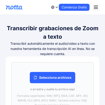
Comienza Gratis
Transcribir grabaciones de Zoom
a texto
Transcribir automáticamente el audio/video a texto con
nuestra herramienta de transcripción AI en línea. No se
requiere cuenta.
Selecciona archivos
o arrastra y suelta tu archivo aquí
Formatos soportados: WAV, MP3, M4A, CAF, AIFF, AVI,
RMVB, FLV, MP4, MOV, WMV; Tamaño máximo: 1GB;