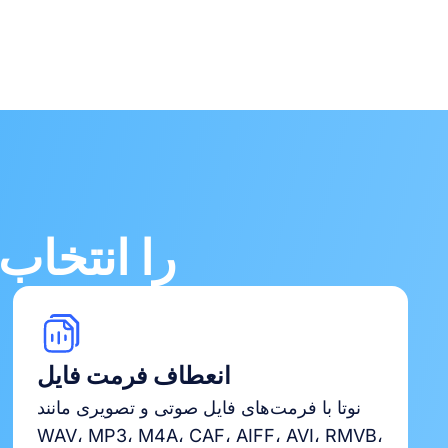
چرا ابزار تایپ آنلاین Notta 
انعطاف فرمت فایل
نوتا با فرمت‌های فایل صوتی و تصویری مانند
WAV، MP3، M4A، CAF، AIFF، AVI، RMVB،