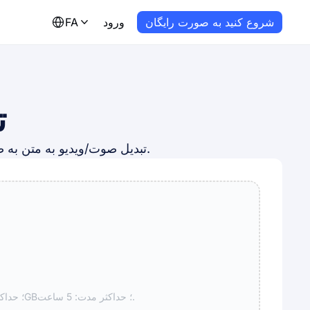
شروع کنید به صورت رایگان
ورود
FA
ت
تبدیل صوت/ویدیو به متن به صورت خودکار با ابزار ترجمه صوتی/بصری هوش مصنوعی آنلاین ما. حساب مورد نیاز نیست.
فرمت‌های پشتیبانی‌شده: WAV، MP3، M4A، CAF، AIFF، AVI، RMVB، FLV، MP4، MOV، WMV؛ حداکثر اندازه: 1GB؛ حداکثر مدت: 5 ساعت.