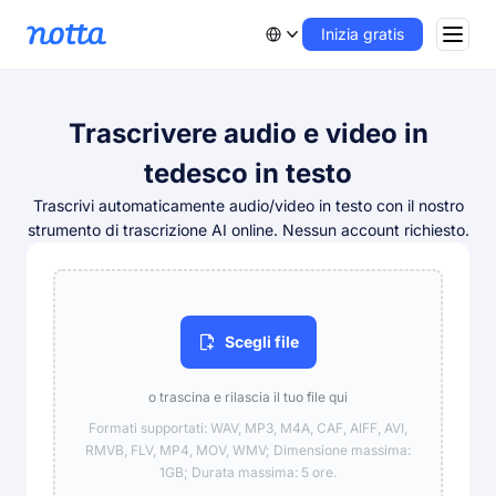
Inizia gratis
Trascrivere audio e video in
tedesco in testo
Trascrivi automaticamente audio/video in testo con il nostro
strumento di trascrizione AI online. Nessun account richiesto.
Scegli file
o trascina e rilascia il tuo file qui
Formati supportati: WAV, MP3, M4A, CAF, AIFF, AVI,
RMVB, FLV, MP4, MOV, WMV; Dimensione massima:
1GB; Durata massima: 5 ore.