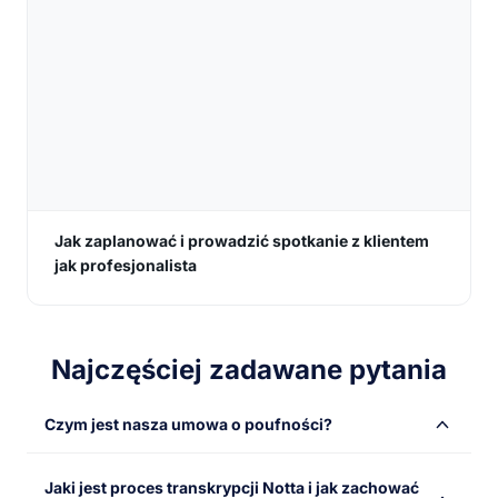
Jak zaplanować i prowadzić spotkanie z klientem
jak profesjonalista
Najczęściej zadawane pytania
Czym jest nasza umowa o poufności?
W Notta nasze transkrypcje są generowane przez
Jaki jest proces transkrypcji Notta i jak zachować
maszyny i nigdy nie są widziane przez innych ludzi. Jak