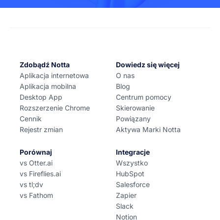
edytuj, dodaj notatki,
lub
eksportować
w różnych
formatach. Zapisane transkrypty są zawsze chronione
przez wytyczne dotyczące bezpieczeństwa, w tym
SSL, GDPR, APPI i CCPA, oraz szyfrowane przy użyciu
usług RDP i S3 firmy AWS, co oznacza, że nie musisz
się martwić o zachowanie poufności swoich danych.
Zdobądź Notta
Dowiedz się więcej
Aplikacja internetowa
O nas
Aplikacja mobilna
Blog
Desktop App
Centrum pomocy
Rozszerzenie Chrome
Skierowanie
Cennik
Powiązany
Rejestr zmian
Aktywa Marki Notta
Porównaj
Integracje
vs Otter.ai
Wszystko
vs Fireflies.ai
HubSpot
vs tl;dv
Salesforce
vs Fathom
Zapier
Slack
Notion