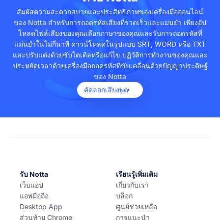
ที่สุด
ๆ เช่น TXT, DOCX, SRT, PDF
สัมผัสความสะดวกสบายและประสิทธิภาพของเครื่องมือออนไลน์
พูดอย่างชัดเจนและธรรมชาติด้วยเสียงสนทนาและ
Notta สามารถแปลบทความเป็น 42 ภาษาได้ รวม
ของ Notta สำหรับการถอดรหัสเสียงที่รวดเร็วและแม่นยำ เพียงอัป
จังหวะที่คุ้นเคย
ถึงสเปน เยอรมัน ฝรั่งเศส โปรตุเกส อิตาลี ฯลฯ
โหลดไฟล์เสียงของคุณเลือกภาษาของคุณและรับการถอดรหัสที่
หลีกเลี่ยงหรือลดเสียงรบกวนในพื้นหลัง
แม่นยำในไม่กี่นาที ดาวน์โหลดในรูปแบบ SRT, WORD หรือ TXT
และปรับแต่งด้วยซับไตเติลหรือแก้ไข ปฏิวัติการทำงานของคุณและ
ประหยัดเวลาด้วยเครื่องมือถอดรหัสที่ขับเคลื่อนด้วยปัญญาประดิษฐ์
ของ Notta
คัดลอกเสียงพูด
รับ Notta
เรียนรู้เพิ่มเติม
เว็บแอป
เกี่ยวกับเรา
แอพมือถือ
บล็อก
Desktop App
ศูนย์ช่วยเหลือ
ส่วนท้าย Chrome
การแนะนำ