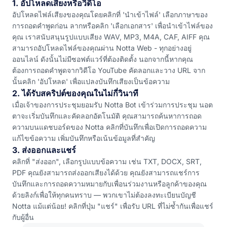
1. อัปโหลดเสียงหรือวิดีโอ
อัปโหลดไฟล์เสียงของคุณโดยคลิกที่ 'นำเข้าไฟล์' เลือกภาษาของ
การถอดคำพูดก่อน ลากหรือคลิก 'เลือกเอกสาร' เพื่อนำเข้าไฟล์ของ
คุณ เราสนับสนุนรูปแบบเสียง WAV, MP3, M4A, CAF, AIFF คุณ
สามารถอัปโหลดไฟล์ของคุณผ่าน Notta Web - ทุกอย่างอยู่
ออนไลน์ ดังนั้นไม่มีซอฟต์แวร์ที่ต้องติดตั้ง นอกจากนี้หากคุณ
ต้องการถอดคำพูดจากวิดีโอ YouTube คัดลอกและวาง URL จาก
นั้นคลิก 'อัปโหลด' เพื่อแปลงบันทึกเสียงเป็นข้อความ
2. ได้รับสคริปต์ของคุณในไม่กี่วินาที
เมื่อเจ้าของการประชุมยอมรับ Notta Bot เข้าร่วมการประชุม นอต
ตาจะเริ่มบันทึกและคัดลอกอัตโนมัติ คุณสามารถค้นหาการถอด
ความบนแดชบอร์ดของ Notta คลิกที่บันทึกเพื่อเปิดการถอดความ
แก้ไขข้อความ เพิ่มบันทึกหรือเน้นข้อมูลที่สำคัญ
3. ส่งออกและแชร์
คลิกที่ "ส่งออก", เลือกรูปแบบข้อความ เช่น TXT, DOCX, SRT,
PDF คุณยังสามารถส่งออกเสียงได้ด้วย คุณยังสามารถแชร์การ
บันทึกและการถอดความหมายกับเพื่อนร่วมงานหรือลูกค้าของคุณ
ด้วยลิงก์เพื่อให้ทุกคนทราบ — พวกเขาไม่ต้องลงทะเบียนบัญชี
Notta แม้แต่น้อย! คลิกที่ปุ่ม "แชร์" เพื่อรับ URL ที่ไม่ซ้ำกันเพื่อแชร์
กับผู้อื่น