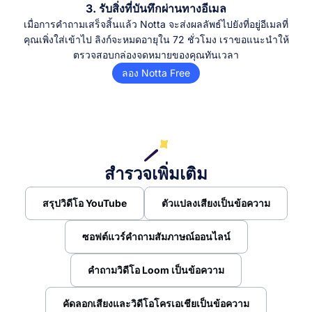
3. รับสิ่งที่บันทึกผ่านทางอีเมล
เมื่อการคำถามเสร็จสิ้นแล้ว Notta จะส่งผลลัพธ์ไปยังที่อยู่อีเมลที่
คุณเพิ่งใส่เข้าไป ลิงก์จะหมดอายุใน 72 ชั่วโมง เราขอแนะนำให้
ตรวจสอบกล่องจดหมายของคุณทันเวลา
ลอง Notta Free
สำรวจเพิ่มเติม
สรุปวิดีโอ YouTube
ตัวแปลงเสียงเป็นข้อความ
ซอฟต์แวร์คำถามสัมภาษณ์ออนไลน์
คำถามวิดีโอ Loom เป็นข้อความ
คัดลอกเสียงและวิดีโอโครเอเชียเป็นข้อความ