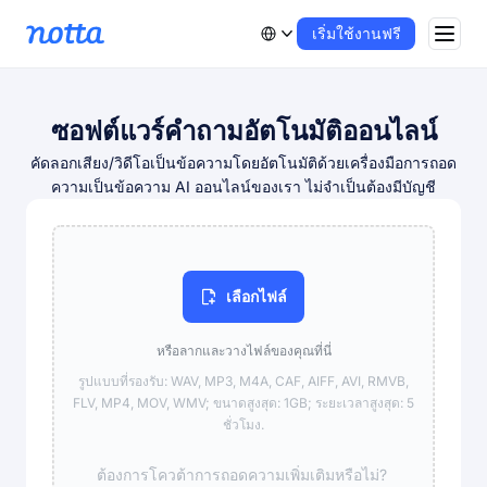
เริ่มใช้งานฟรี
ซอฟต์แวร์คำถามอัตโนมัติออนไลน์
คัดลอกเสียง/วิดีโอเป็นข้อความโดยอัตโนมัติด้วยเครื่องมือการถอด
ความเป็นข้อความ AI ออนไลน์ของเรา ไม่จำเป็นต้องมีบัญชี
เลือกไฟล์
หรือลากและวางไฟล์ของคุณที่นี่
รูปแบบที่รองรับ: WAV, MP3, M4A, CAF, AIFF, AVI, RMVB,
FLV, MP4, MOV, WMV; ขนาดสูงสุด: 1GB; ระยะเวลาสูงสุด: 5
ชั่วโมง.
ต้องการโควต้าการถอดความเพิ่มเติมหรือไม่?