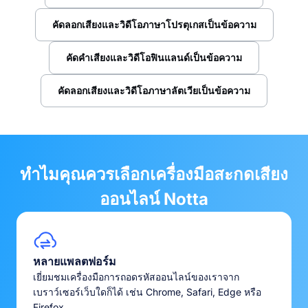
คัดลอกเสียงและวิดีโอภาษาโปรตุเกสเป็นข้อความ
คัดคำเสียงและวิดีโอฟินแลนด์เป็นข้อความ
คัดลอกเสียงและวิดีโอภาษาลัตเวียเป็นข้อความ
ทำไมคุณควรเลือกเครื่องมือสะกดเสียง
ออนไลน์ Notta
หลายแพลตฟอร์ม
เยี่ยมชมเครื่องมือการถอดรหัสออนไลน์ของเราจาก
เบราว์เซอร์เว็บใดก็ได้ เช่น Chrome, Safari, Edge หรือ
Firefox