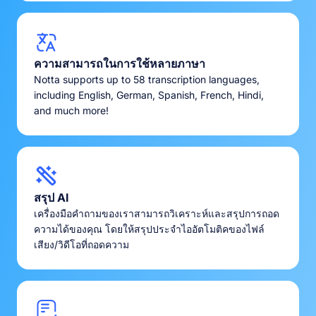
ความสามารถในการใช้หลายภาษา
Notta supports up to 58 transcription languages,
including English, German, Spanish, French, Hindi,
and much more!
สรุป AI
เครื่องมือคำถามของเราสามารถวิเคราะห์และสรุปการถอด
ความได้ของคุณ โดยให้สรุปประจำไออัตโมติคของไฟล์
เสียง/วิดีโอที่ถอดความ