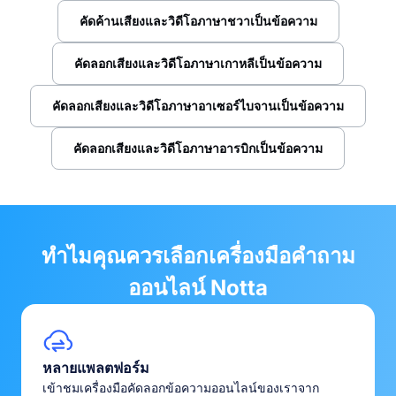
คัดค้านเสียงและวิดีโอภาษาชวาเป็นข้อความ
คัดลอกเสียงและวิดีโอภาษาเกาหลีเป็นข้อความ
คัดลอกเสียงและวิดีโอภาษาอาเซอร์ไบจานเป็นข้อความ
คัดลอกเสียงและวิดีโอภาษาอารบิกเป็นข้อความ
ทำไมคุณควรเลือกเครื่องมือคำถาม
ออนไลน์ Notta
หลายแพลตฟอร์ม
เข้าชมเครื่องมือคัดลอกข้อความออนไลน์ของเราจาก