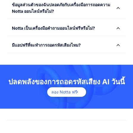
ความสำเร็จในการปรับปรุงข้อความที่ถอดความของคุณ
ข้อมูลส่วนตัวของฉันปลอดภัยกับเครื่องมือการถอดความ
Notta Pro และดาวน์โหลดตัวอักษรจาก Notta ได้ คุณ
Notta ออนไลน์หรือไม่?
สามารถส่งออกไฟล์ในรูปแบบต่างๆ เช่น TXT, DOCX,
EXCEL, PDF หรือ SRT
ใช่ ความเป็นส่วนตัวและความปลอดภัยเป็นสิ่งที่สำคัญมาก
Notta เป็นเครื่องมือคำถามออนไลน์ฟรีหรือไม่?
สำหรับ Notta และมีมาตรการรักษาความปลอดภัยที่เข้มงวด
ทั่วทุกเครื่องมือ Notta เพื่อปกป้องข้อมูลของคุณ
ใช่ นอตต้ามีบริการคำถามฟรี โดยมีข้อจำกัดว่าแต่ละผู้ใช้
มีแอปฟรีที่จะทำการถอดรหัสเสียงไหม?
สามารถคำถามไฟล์เสียงหรือวิดีโอได้ฟรี โดยมีระยะเวลา
สูงสุด 5 นาทีต่อไฟล์ บริการฟรีนี้ช่วยให้คุณได้ลอง
คุณสามารถแปลงเสียงเป็นข้อความบนโทรศัพท์ของคุณด้วย
ประสบการณ์คุณภาพของการคำถามจากนอตต้า หากคุณ
แอปพลิเคชัน Notta ได้ตลอดเวลาและทุกโอกาส หากต้องการ
ต้องการใช้คุณสมบัติขั้นสูงทั้งหมดและมีโควต้าคำถามมากขึ้น
สร้างการถอดความคุณภาพสูง คุณสามารถเริ่มบันทึกเสียง
ลงทะเบียนบัญชีนอตต้าและรับทดลองใช้ฟรี 3 วัน!
แบบเรียลไทม์หรืออัปโหลดไฟล์เสียงและวิดีโอ สามารถ
ปลดพลังของการถอดรหัสเสียง AI วันนี้
ดาวน์โหลด Notta ได้ฟรีจาก Apple App Store และ Google
Play
ลอง Notta ฟรี