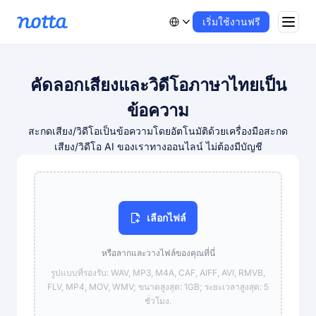
เริ่มใช้งานฟรี
คัดลอกเสียงและวิดีโอภาษาไทยเป็น
ข้อความ
สะกดเสียง/วิดีโอเป็นข้อความโดยอัตโนมัติด้วยเครื่องมือสะกด
เสียง/วิดีโอ AI ของเราทางออนไลน์ ไม่ต้องมีบัญชี
เลือกไฟล์
หรือลากและวางไฟล์ของคุณที่นี่
รูปแบบที่รองรับ: WAV, MP3, M4A, CAF, AIFF, AVI, RMVB,
FLV, MP4, MOV, WMV; ขนาดสูงสุด: 1GB; ระยะเวลาสูงสุด: 5
ชั่วโมง.