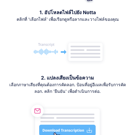
1. อัปโหลดไฟล์ไปยัง Notta
คลิกที่ 'เลือกไฟล์' เพื่อเรียกดูหรือลากและวางไฟล์ของคุณ
2. แปลงเสียงเป็นข้อความ
เลือกภาษาเสียงที่คุณต้องการคัดลอก. ป้อนที่อยู่อีเมลเพื่อรับการคัด
ลอก. คลิก 'ยืนยัน' เพื่อดำเนินการต่อ.