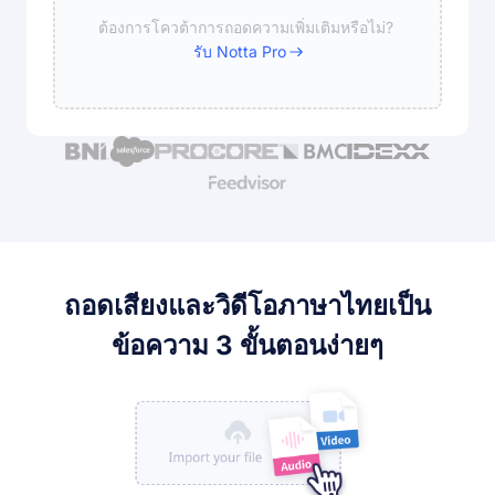
ต้องการโควต้าการถอดความเพิ่มเติมหรือไม่?
รับ Notta Pro
ถอดเสียงและวิดีโอภาษาไทยเป็น
ข้อความ 3 ขั้นตอนง่ายๆ