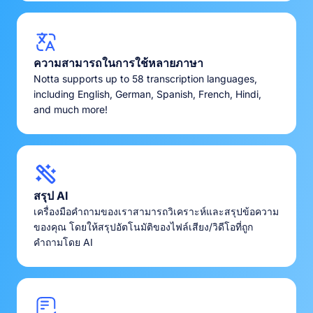
ความสามารถในการใช้หลายภาษา
Notta supports up to 58 transcription languages,
including English, German, Spanish, French, Hindi,
and much more!
สรุป AI
เครื่องมือคำถามของเราสามารถวิเคราะห์และสรุปข้อความ
ของคุณ โดยให้สรุปอัตโนมัติของไฟล์เสียง/วิดีโอที่ถูก
คำถามโดย AI