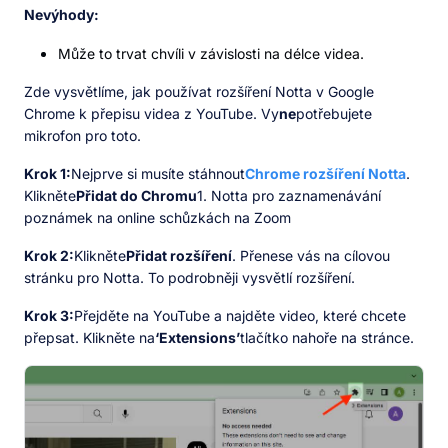
Nevýhody:
Může to trvat chvíli v závislosti na délce videa.
Zde vysvětlíme, jak používat rozšíření Notta v Google
Chrome k přepisu videa z YouTube. Vy
ne
potřebujete
mikrofon pro toto.
Krok 1:
Nejprve si musíte stáhnout
Chrome rozšíření Notta
.
Klikněte
Přidat do Chromu
1. Notta pro zaznamenávání
poznámek na online schůzkách na Zoom
Krok 2:
Klikněte
Přidat rozšíření
. Přenese vás na cílovou
stránku pro Notta. To podrobněji vysvětlí rozšíření.
Krok 3:
Přejděte na YouTube a najděte video, které chcete
přepsat. Klikněte na
‘Extensions’
tlačítko nahoře na stránce.