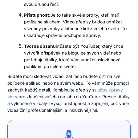
svou druhou řečí.
Přístupnost:
Je to také skvělé pro ty, kteří mají
potíže se sluchem. Video přepisy budou odrážet
všechny přízvuky a intonace lidí z celého světa. To
usnadňuje správné pochopení zprávy.
Tvorba obsahu
Můžete být YouTuber, který chce
vytvořit příspěvek na blogu ze svých videí nebo
potřebuje titulky, které vám umožní oslovit nové
publikum po celém světě.
Budete moci sledovat video, zatímco budete číst na své
oblíbené aplikaci nebo na svém webu. To vám může pomoci
zachytit každý detail. Kombinujte přepisy s
služby úpravy
videa
pro zlepšení vašeho obsahu na YouTube. Přesné titulky
a vylepšené vizuály zvyšují přístupnost a zapojení, což vaše
videa činí profesionálnějšími a inkluzivnějšími.