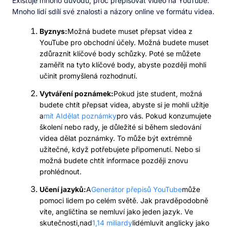
Existuje mnoho důvodů, proč přepisovat video na YouTube.
Mnoho lidí sdílí své znalosti a názory online ve formátu videa.
Byznys:
Možná budete muset přepsat videa z
YouTube pro obchodní účely. Možná budete muset
zdůraznit klíčové body schůzky. Poté se můžete
zaměřit na tyto klíčové body, abyste později mohli
učinit promyšlená rozhodnutí.
Vytváření poznámek:
Pokud jste student, možná
budete chtít přepsat videa, abyste si je mohli užítje
a
mít AI
dělat poznámky
pro vás. Pokud konzumujete
školení nebo rady, je důležité si během sledování
videa dělat poznámky. To může být extrémně
užitečné, když potřebujete připomenutí. Nebo si
možná budete chtít informace později znovu
prohlédnout.
Učení jazyků:
A
Generátor přepisů YouTube
může
pomoci lidem po celém světě. Jak pravděpodobně
víte, angličtina se nemluví jako jeden jazyk. Ve
skutečnosti,nad
1,14 miliardy
lidémluvit anglicky jako