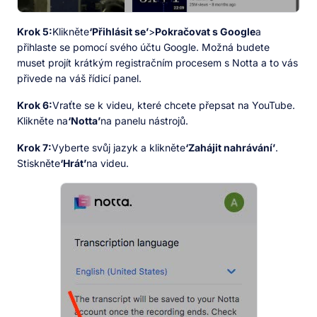
Krok 5:
Klikněte
‘Přihlásit se’
>
Pokračovat s Google
a
přihlaste se pomocí svého účtu Google. Možná budete
muset projít krátkým registračním procesem s Notta a to vás
přivede na váš řídicí panel.
Krok 6:
Vraťte se k videu, které chcete přepsat na YouTube.
Klikněte na
‘Notta’
na panelu nástrojů.
Krok 7:
Vyberte svůj jazyk a klikněte
‘Zahájit nahrávání’
.
Stiskněte
‘Hrát’
na videu.