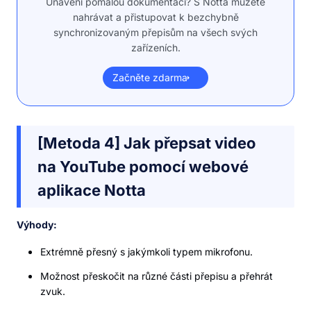
Unaveni pomalou dokumentací? S Notta můžete
nahrávat a přistupovat k bezchybně
synchronizovaným přepisům na všech svých
zařízeních.
Začněte zdarma
[Metoda 4] Jak přepsat video
na YouTube pomocí webové
aplikace Notta
Výhody:
Extrémně přesný s jakýmkoli typem mikrofonu.
Možnost přeskočit na různé části přepisu a přehrát
zvuk.