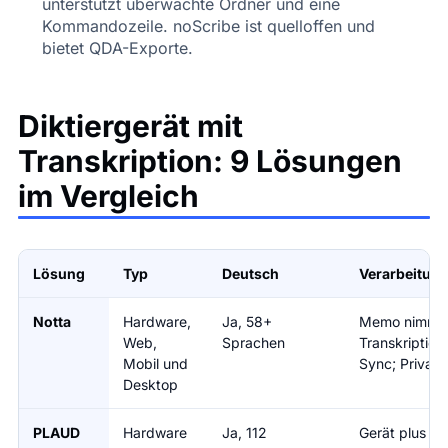
unterstützt überwachte Ordner und eine
Kommandozeile. noScribe ist quelloffen und
bietet QDA-Exporte.
Diktiergerät mit
Transkription: 9 Lösungen
im Vergleich
Lösung
Typ
Deutsch
Verarbeitun
Notta
Hardware,
Ja, 58+
Memo nimmt of
Web,
Sprachen
Transkriptio
Mobil und
Sync; Privac
Desktop
PLAUD
Hardware
Ja, 112
Gerät plus KI