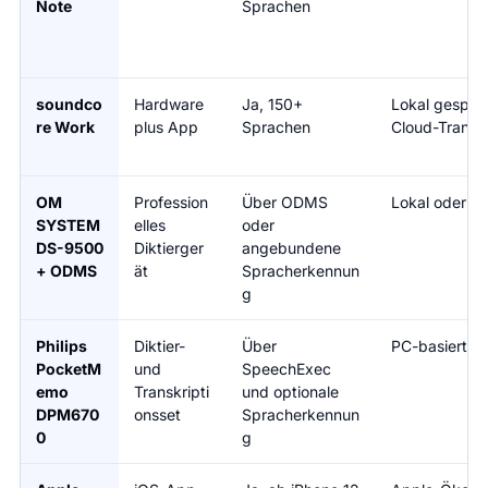
Note
Sprachen
soundco
Hardware
Ja, 150+
Lokal gespeic
re Work
plus App
Sprachen
Cloud-Transkr
OM
Profession
Über ODMS
Lokal oder C
SYSTEM
elles
oder
DS-9500
Diktierger
angebundene
+ ODMS
ät
Spracherkennun
g
Philips
Diktier-
Über
PC-basiert
PocketM
und
SpeechExec
emo
Transkripti
und optionale
DPM670
onsset
Spracherkennun
0
g