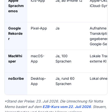
Apple
iOS-App
Ja, ab iPhone 12
Apple-Ökosy
Sprachm
iCloud-Sync o
emos
Google
Pixel-App
Ja
Aufnahme lok
Rekorde
Transkription
r
gegebenenfal
Google-Serve
MacWhi
macOS-
Ja, 100
Lokale Transk
sper
App
Sprachen
externe KI op
noScribe
Desktop-
Ja, rund 60
Lokal ohne C
App
Sprachen
*Stand der Preise: 23. Juli 2026. Die Umrechnung für Notta
Memo basiert auf dem
EZB-Kurs vom 22. Juli 2026
. Steuern,