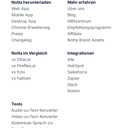
Notta herunterladen
Mehr erfahren
Web App
Über uns
Mobile App
Blog
Desktop App
Hilfezentrum
Chrome-Erweiterung
Empfehlungsprogramm
Preise
Affiliate
Changelog
Notta Brand Assets
Notta im Vergleich
Integrationen
vs Otter.ai
Alle
vs Fireflies.ai
HubSpot
vs tl;dv
Salesforce
vs Fathom
Zapier
Slack
Notion
Tools
Audio-zu-Text-Konverter
Video-zu-Text-Konverter
Kostenlose Sprach-zu-