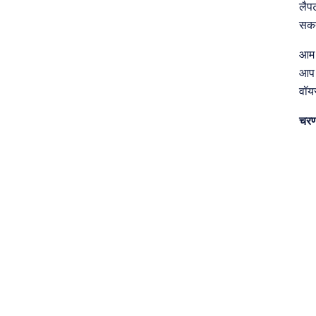
लैप
सकत
आम 
आप 
वॉय
चरण