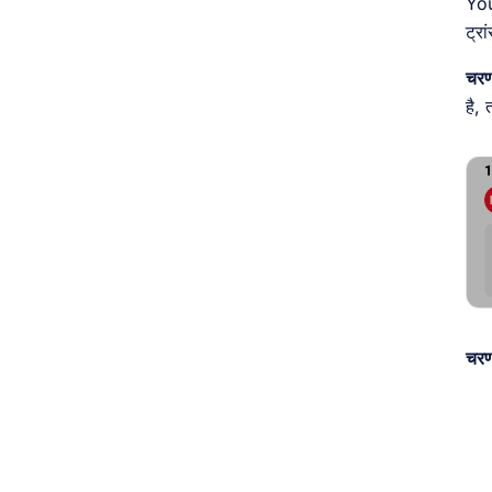
You
ट्रा
चरण
है, 
चरण