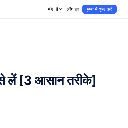
HI
लॉग इन
मुफ्त में शुरू करें
से लें [3 आसान तरीके]