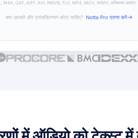
MP3, M4A, CAF, AIFF, AVI, RMVB, FLV, MP4, MOV, WMV; अधिकतम आकार: 1G
क्या आपको और ट्रांसक्रिप्शन कोटा चाहिए?
Notta Pro प्राप्त करें
णों में ऑडियो को टेक्स्ट में 