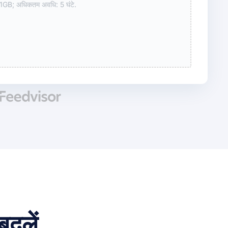
B; अधिकतम अवधि: 5 घंटे.
बदलें