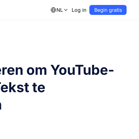
NL
Log in
Begin gratis
eren om YouTube-
ekst te
n