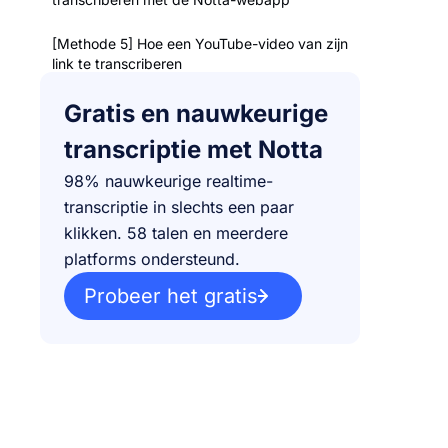
[Methode 5] Hoe een YouTube-video van zijn
link te transcriberen
Hoe een transcript van een YouTube-video
Gratis en nauwkeurige
op telefoons te krijgen
transcriptie met Notta
Hoe een YouTube-transcript op je computer
98% nauwkeurige realtime-
te downloaden
transcriptie in slechts een paar
klikken. 58 talen en meerdere
Genereer eenvoudig transcripties voor elke
YouTube-video
platforms ondersteund.
Probeer het gratis
FAQs