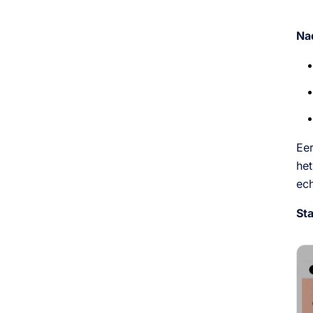
Na
Eer
het
ech
Sta