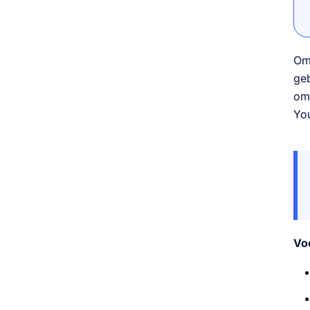
Om 
geb
om
You
Vo