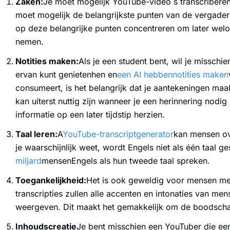
Zaken:
Je moet mogelijk YouTube-video s transcriberen
moet mogelijk de belangrijkste punten van de vergader
op deze belangrijke punten concentreren om later wel
nemen.
Notities maken:
Als je een student bent, wil je misschie
ervan kunt genietenhen en
een AI hebben
notities maken
consumeert, is het belangrijk dat je aantekeningen maakt
kan uiterst nuttig zijn wanneer je een herinnering nodig 
informatie op een later tijdstip herzien.
Taal leren:
A
YouTube-transcriptgenerator
kan mensen ov
je waarschijnlijk weet, wordt Engels niet als één taal g
miljard
mensenEngels als hun tweede taal spreken.
Toegankelijkheid:
Het is ook geweldig voor mensen m
transcripties zullen alle accenten en intonaties van me
weergeven. Dit maakt het gemakkelijk om de boodscha
Inhoudscreatie
Je bent misschien een YouTuber die een