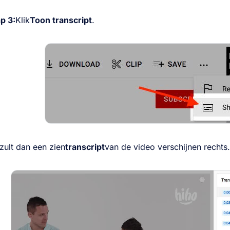
p 3:
Klik
Toon transcript
.
zult dan een zien
transcript
van de video verschijnen rechts.