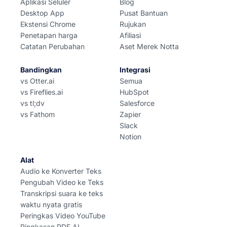
Aplikasi Seluler
Blog
Desktop App
Pusat Bantuan
Ekstensi Chrome
Rujukan
Penetapan harga
Afiliasi
Catatan Perubahan
Aset Merek Notta
Bandingkan
Integrasi
vs Otter.ai
Semua
vs Fireflies.ai
HubSpot
vs tl;dv
Salesforce
vs Fathom
Zapier
Slack
Notion
Alat
Audio ke Konverter Teks
Pengubah Video ke Teks
Transkripsi suara ke teks
waktu nyata gratis
Peringkas Video YouTube
Ringkasan PDF AI