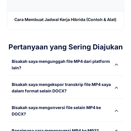
Cara Membuat Jadwal Kerja Hibrida (Contoh & Alat)
Pertanyaan yang Sering Diajukan
Bisakah saya mengunggah file MP4 dari platform
lain?
Tentu! Anda dapat mengimpor file MP4 Anda dari
Bisakah saya mengekspor transkrip file MP4 saya
berbagai platform online, termasuk YouTube, Dropbox,
dalam format selain DOCX?
dan Google Drive. Salin dan tempel tautan untuk
memulai konversi cepat!
Ya, Anda bisa. Anda dapat mengekspor transkrip file
Bisakah saya mengonversi file selain MP4 ke
MP4 Anda dalam banyak format teks lainnya, termasuk
DOCX?
TXT, SRT, XLSX, dan PDF. Ekspor dapat mencakup
cap waktu, tanda, dan catatan, dll.
Tentu saja!
Notta mendukung konversi file dalam
Bagaimana cara mengonversi MP4 ke MP3?
berbagai format, termasuk WAV, MP3, M4A, CAF, AIFF,