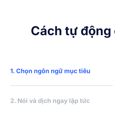
Cách tự động 
1. Chọn ngôn ngữ mục tiêu
Chọn ngôn ngữ bạn sẽ sử dụng và ngôn ngữ
bạn muốn dịch sang và chuẩn bị để trò
chuyện.
2. Nói và dịch ngay lập tức
Chỉ cần kích hoạt micro và Notta sẽ làm phần