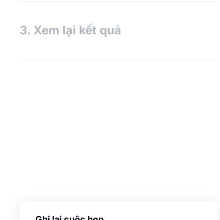
còn lại, biến đổi lời nói của bạn thành ngôn
ngữ mà bạn đã chọn trong thời gian thực.
3. Xem lại kết quả
Biến lời nói của bạn thành văn bản. Bạn có thể
xem và chỉnh sửa văn bản hoặc tải xuống bản
sao với bản dịch để sử dụng.
Ghi lại cuộc họp