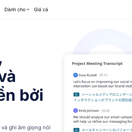
Dành cho
Giá cả
,
và
ển bởi
 và ghi âm giọng nói