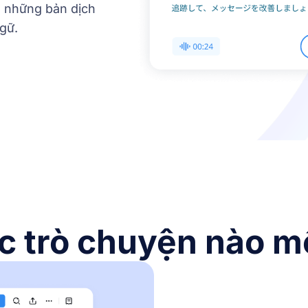
g những bản dịch
gữ.
ộc trò chuyện nào m