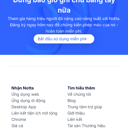
nữa
Tham gia hàng triệu người đã nâng cao năng suất với Notta.
Đăng ký ngay hôm nay để chứng kiến phép màu của nó -
hoàn toàn miễn phí.
Bắt đầu sử dụng miễn phí
Nhận Notta
Tìm hiểu thêm
Ứng dụng web
Về chúng tôi
Ứng dụng di động
Blog
Desktop App
Trung tâm trợ giúp
Liên kết tiện ích mở rộng
Giới thiệu
Chrome
Liên kết
Giá cả
Tài sản Thương hiệu