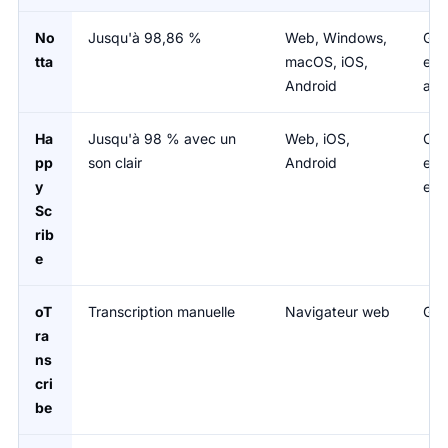
No
Jusqu'à 98,86 %
Web, Windows,
Grat
tta
macOS, iOS,
env
Android
annu
Ha
Jusqu'à 98 % avec un
Web, iOS,
Off
pp
son clair
Android
env
y
env
Sc
rib
e
oT
Transcription manuelle
Navigateur web
Gra
ra
ns
cri
be