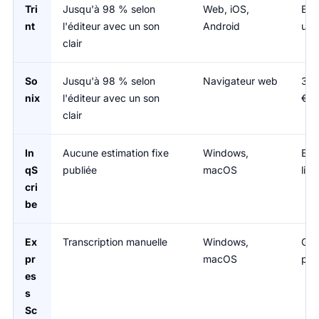
Tri
Jusqu'à 98 % selon
Web, iOS,
Ess
nt
l'éditeur avec un son
Android
uti
clair
So
Jusqu'à 98 % selon
Navigateur web
30 
nix
l'éditeur avec un son
€/h
clair
In
Aucune estimation fixe
Windows,
Essa
qS
publiée
macOS
lic
cri
be
Ex
Transcription manuelle
Windows,
Gra
pr
macOS
pay
es
s
Sc