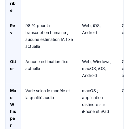
rib
e
Re
98 % pour la
Web, iOS,
Grat
v
transcription humaine ;
Android
env
aucune estimation IA fixe
actuelle
Ott
Aucune estimation fixe
Web, Windows,
Gra
er
actuelle
macOS, iOS,
env
Android
ann
Ma
Varie selon le modèle et
macOS ;
Gra
c
la qualité audio
application
W
distincte sur
his
iPhone et iPad
pe
r