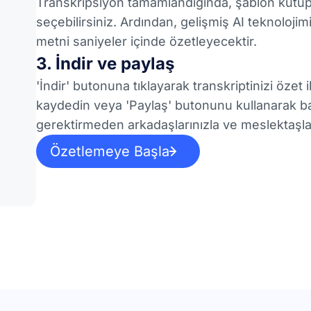
Transkripsiyon tamamlandığında, şablon kütü
seçebilirsiniz. Ardından, gelişmiş AI teknolojim
metni saniyeler içinde özetleyecektir.
3. İndir ve paylaş
'İndir' butonuna tıklayarak transkriptinizi öz
kaydedin veya 'Paylaş' butonunu kullanarak bağ
gerektirmeden arkadaşlarınızla ve meslektaşlar
Özetlemeye Başla