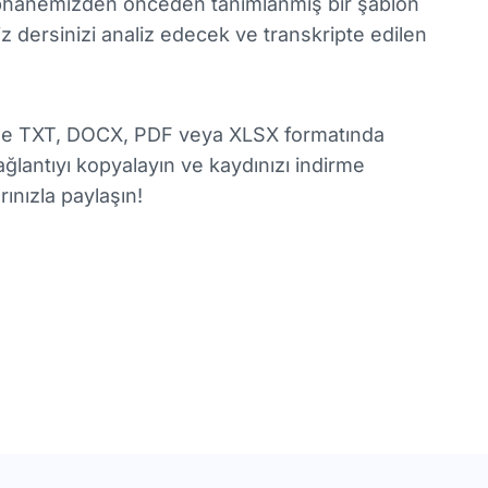
phanemizden önceden tanımlanmış bir şablon
iz dersinizi analiz edecek ve transkripte edilen
et ile TXT, DOCX, PDF veya XLSX formatında
lantıyı kopyalayın ve kaydınızı indirme
ınızla paylaşın!