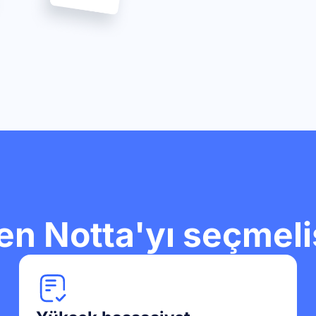
n Notta'yı seçmeli