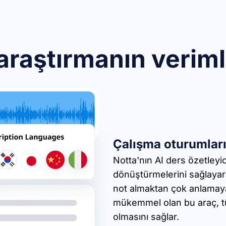
raştırmanın verimlil
Çalışma oturumların
Notta'nın AI ders özetleyic
dönüştürmelerini sağlayara
not almaktan çok anlamaya 
mükemmel olan bu araç, tüm 
olmasını sağlar.