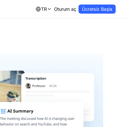
TR
Oturum aç
Ücretsiz Başla