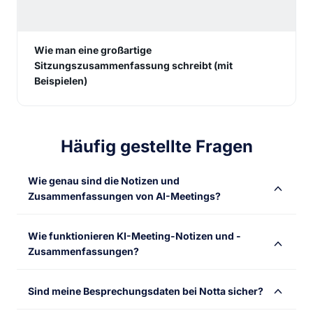
Wie man eine großartige
Sitzungszusammenfassung schreibt (mit
Beispielen)
Häufig gestellte Fragen
Wie genau sind die Notizen und
Zusammenfassungen von AI-Meetings?
KI-generierte Besprechungsnotizen und
Wie funktionieren KI-Meeting-Notizen und -
Zusammenfassungen sind sehr genau und erfassen in
Zusammenfassungen?
der Regel über 90 % der besprochenen
Schlüsselpunkte und Maßnahmen. Die Genauigkeit
Der AI-Meeting-Assistent verwendet fortschrittliche
kann jedoch je nach Faktoren wie Audioqualität,
Sind meine Besprechungsdaten bei Notta sicher?
Spracherkennung und Technologien zur Verarbeitung
Sprachklarheit und Komplexität des Gesprächs
natürlicher Sprache (NLP), um gesprochene Worte in