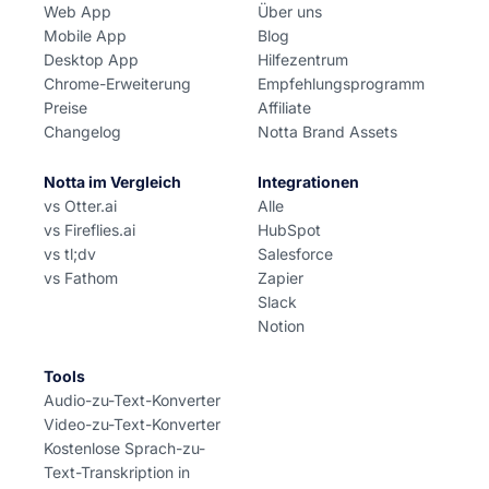
Web App
Über uns
Mobile App
Blog
Desktop App
Hilfezentrum
Chrome-Erweiterung
Empfehlungsprogramm
Preise
Affiliate
Changelog
Notta Brand Assets
Notta im Vergleich
Integrationen
vs Otter.ai
Alle
vs Fireflies.ai
HubSpot
vs tl;dv
Salesforce
vs Fathom
Zapier
Slack
Notion
Tools
Audio-zu-Text-Konverter
Video-zu-Text-Konverter
Kostenlose Sprach-zu-
Text-Transkription in