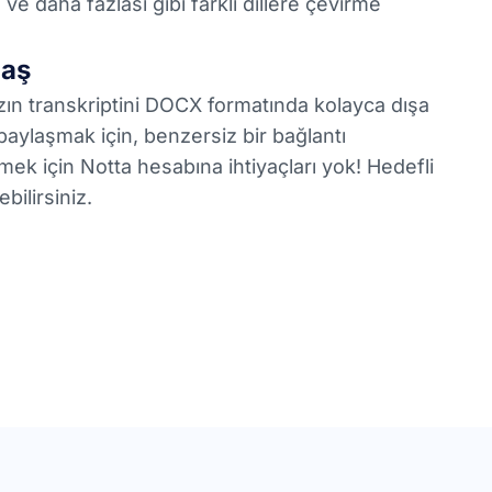
 ve daha fazlası gibi farklı dillere çevirme
laş
zın transkriptini DOCX formatında kolayca dışa
 paylaşmak için, benzersiz bir bağlantı
mek için Notta hesabına ihtiyaçları yok! Hedefli
bilirsiniz.