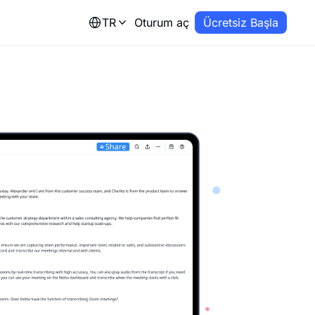
TR
Oturum aç
Ücretsiz Başla