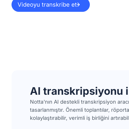
Videoyu transkribe et
AI transkripsiyonu 
Notta'nın AI destekli transkripsiyon arac
tasarlanmıştır. Önemli toplantılar, röport
kolaylaştırabilir, verimli iş birliğini artıra