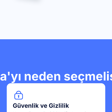
a'yı neden seçmeli
Güvenlik ve Gizlilik