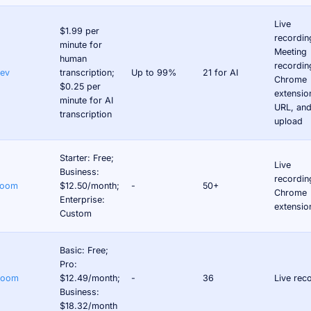
Live
$1.99 per
recordin
minute for
Meeting
human
recordin
ev
transcription;
Up to 99%
21 for AI
Chrome
$0.25 per
extensio
minute for AI
URL, and 
transcription
upload
Starter: Free;
Live
Business:
recordin
Loom
$12.50/month;
-
50+
Chrome
Enterprise:
extensio
Custom
Basic: Free;
Pro:
Zoom
$12.49/month;
-
36
Live rec
Business:
$18.32/month