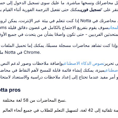
يل محاضراتك ونسخها مباشرة. ما عليك سوى تسجيل الدخول إلى حساب ta
نقر على ‘
تسجيل فوري
إذا كنت تتعلم في بيئة عبر الإنترنت، يمكن لروبوت Notta الانضمام إلى محاضرتك في Zoom أو t
مجاني
سوف يقوم بتفريغ الاجتماع بالكامل في غضون دقائق قليلة
وإذا كنت تشاهد محاضرات مسجلة مسبقًا، يمكنك إما تحميل الملفات إلى Notta أو تسجيل الصوت باست
ملحق Notta في Chrome.
ى تحرير
نصوص الذكاء الاصطناعي
وإضافة ملاحظات وصور لدعم النص 
اصطناعي
ميزة، يمكنك إنشاء قائمة قابلة للمسح لأهم النقاط في محاض
tta pros
نسخ المحاضرات من 58 لغة مختلفة.