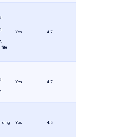
g,
g,
Yes
4.7
n,
file
g,
Yes
4.7
n
ording
Yes
4.5