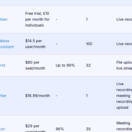
Free trial; £10
lean
per month for
-
1
Live rec
individuals
ebex
$14.5 per
-
100
Live rec
ssistant
user/month
$80 per
File uplo
rint
Up to 99%
32
seat/month
live str
Live
recordin
tter
$16.99/month
-
1
meeting
recording
upload
Meeting
$29 per
l;dv
96%
35
recording
user/month