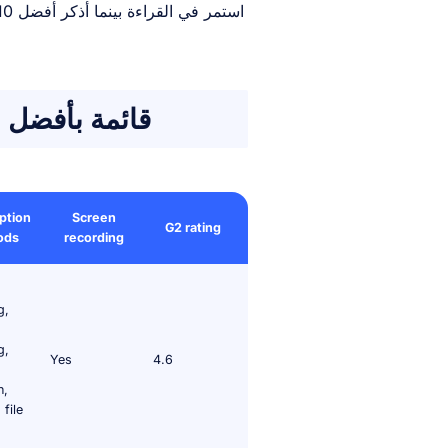
قائمة بأفضل 
ption
Screen
G2 rating
ods
recording
g,
g,
Yes
4.6
n,
file