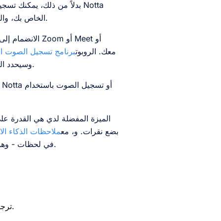
بدلاً من ذلك، يمكنك تسج
يمكنك حتى تفعيل الترجمة الفورية أثناء القيام بذلك.
الخاص بك، وال
Teams معك. الروبوت
برنامج تسجيل الصوت ال
وسيحدد المتحدثين الفرديين - حتى تكون واضحًا بشأن من يتحدث في جميع الأوقات.
الميزة المفضلة لدي هي القدرة عل
بضع نقرات. و، مع
ملاحظات الذكاء ال
في لحظات - وهو أمر مفيد عندما تحتاج إلى إعداد ملاحظات دراسية والاستعداد لامتحاناتك.
ترجمة تلقائية إلى 42 لغة، لتسهيل التعلم للطلاب في جميع أنحاء العالم.