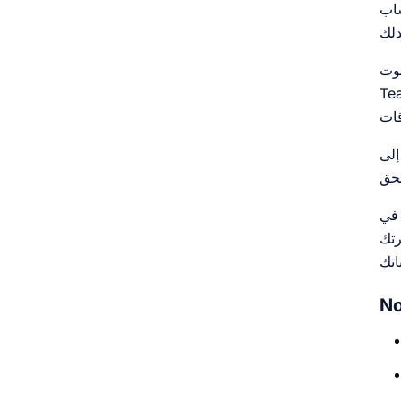
Not
Mee أو
خدام
في
رتك
No