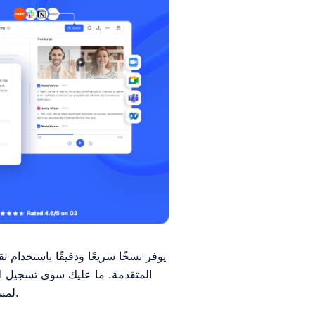
يوفر نسخًا سريعًا ودقيقًا باستخدام ت
المتقدمة. ما عليك سوى تسجيل الم
يمكنك إنشاء نصوص وملخص AI لمساعدتك على فهم الموضوع بشكل أفضل.