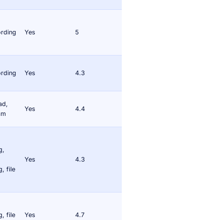
ording
Yes
5
ording
Yes
4.3
ad,
Yes
4.4
eam
g,
Yes
4.3
, file
, file
Yes
4.7