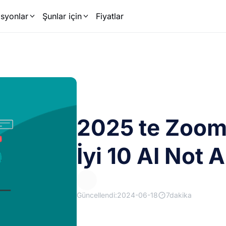
syonlar
Şunlar için
Fiyatlar
2025 te Zoom 
İyi 10 AI Not A
Güncellendi:2024-06-18
7dakika