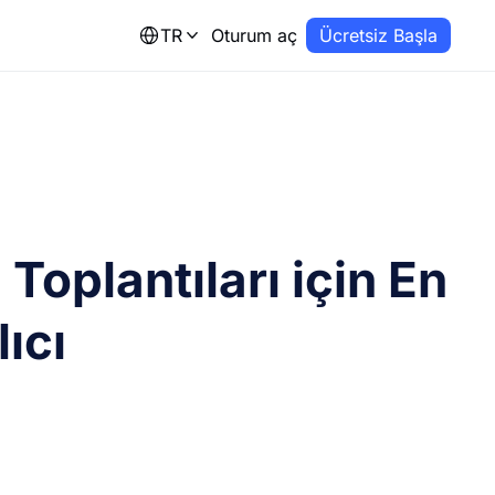
TR
Oturum aç
Ücretsiz Başla
Toplantıları için En
lıcı