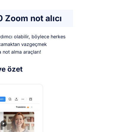
10 Zoom not alıcı
rdımcı olabilir, böylece herkes
 harcamaktan vazgeçmek
a not alma araçları!
ve özet