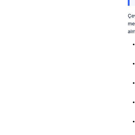
Çev
mes
alm