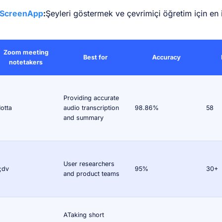
ScreenApp
:
Şeyleri göstermek ve çevrimiçi öğretim için en i
Zoom meeting
Best for
Accuracy
notetakers
Providing accurate
otta
audio transcription
98.86%
58
and summary
User researchers
l;dv
95%
30+
and product teams
ATaking short