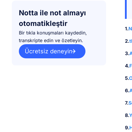
Notta ile not almayı
otomatikleştir
1.
N
Bir tıkla konuşmaları kaydedin,
transkripte edin ve özetleyin.
2.
t
Ücretsiz deneyin
3.
A
4.
5.
O
6.
7.
S
8.
Y
9.
H