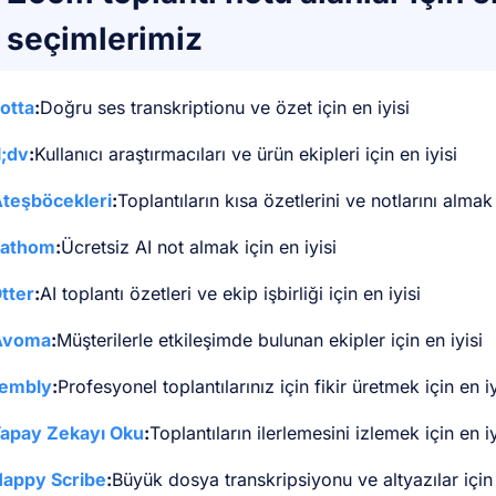
seçimlerimiz
otta
:
Doğru ses transkriptionu ve özet için en iyisi
l;dv
:
Kullanıcı araştırmacıları ve ürün ekipleri için en iyisi
teşböcekleri
:
Toplantıların kısa özetlerini ve notlarını almak 
Fathom
:
Ücretsiz AI not almak için en iyisi
tter
:
AI toplantı özetleri ve ekip işbirliği için en iyisi
Avoma
:
Müşterilerle etkileşimde bulunan ekipler için en iyisi
embly
:
Profesyonel toplantılarınız için fikir üretmek için en iy
apay Zekayı Oku
:
Toplantıların ilerlemesini izlemek için en iy
appy Scribe
:
Büyük dosya transkripsiyonu ve altyazılar için 