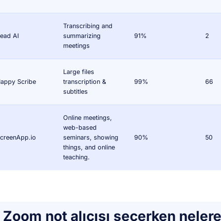
Transcribing and
ead AI
summarizing
91%
2
meetings
Large files
appy Scribe
transcription &
99%
66
subtitles
Online meetings,
web-based
creenApp.io
seminars, showing
90%
50
things, and online
teaching.
Zoom not alıcısı seçerken nelere