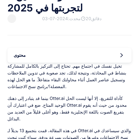
لتجربتها في 2025
20دقائق
محدث:2024-07-03
محتوى
تخيل نفسك في اجتماع مهم. تحتاج إلى التركيز بالكامل للمشاركة
بنشاط في المحادثة، ونتيجة لذلك، تجد صعوبة في تدوين الملاحظات
وتسجيل عناصر العمل أثناء محاولتك البقاء متفاعلاً. ما هو الحل لهذه
برنامج نسخ الاجتماعات.
المعضلة؟
بينما قد يتبادر إلى ذهنك Otter.ai كأداة للتفريغ، إلا أنها ليست الحل
الوحيد المتاح. ضع في اعتبارك أن Otter.ai محدود من حيث أنه يقوم
بتفريغ الصوت باللغة الإنجليزية فقط، وهو أغلى قليلاً من العديد من
البدائل.
في هذه المقالة، قمت بتجميع 13 بديلاً لـ Otter.ai والذي سيساعدك في
نسخ الاجتماعات وغيرها من الصوتيات بسرعة ودقة. سواء كنت تبحث