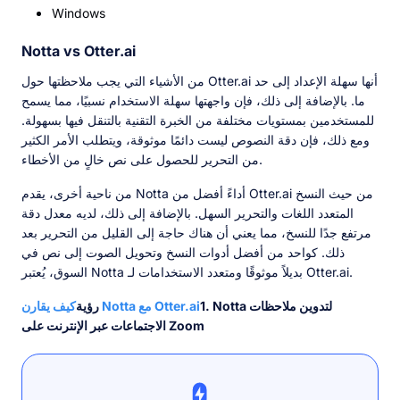
Windows
Notta vs Otter.ai
من الأشياء التي يجب ملاحظتها حول Otter.ai أنها سهلة الإعداد إلى حد
ما. بالإضافة إلى ذلك، فإن واجهتها سهلة الاستخدام نسبيًا، مما يسمح
للمستخدمين بمستويات مختلفة من الخبرة التقنية بالتنقل فيها بسهولة.
ومع ذلك، فإن دقة النصوص ليست دائمًا موثوقة، ويتطلب الأمر الكثير
من التحرير للحصول على نص خالٍ من الأخطاء.
من ناحية أخرى، يقدم Notta أداءً أفضل من Otter.ai من حيث النسخ
المتعدد اللغات والتحرير السهل. بالإضافة إلى ذلك، لديه معدل دقة
مرتفع جدًا للنسخ، مما يعني أن هناك حاجة إلى القليل من التحرير بعد
ذلك. كواحد من أفضل أدوات النسخ وتحويل الصوت إلى نص في
السوق، يُعتبر Notta بديلاً موثوقًا ومتعدد الاستخدامات لـ Otter.ai.
1. Notta لتدوين ملاحظات
كيف يقارن Notta مع Otter.ai
رؤية
الاجتماعات عبر الإنترنت على Zoom