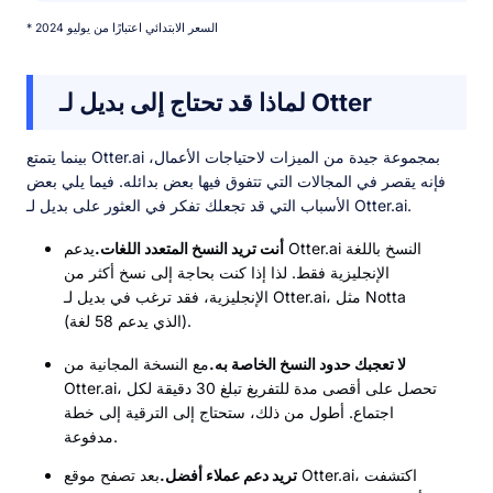
* السعر الابتدائي اعتبارًا من يوليو 2024
لماذا قد تحتاج إلى بديل لـ Otter
بينما يتمتع Otter.ai بمجموعة جيدة من الميزات لاحتياجات الأعمال،
فإنه يقصر في المجالات التي تتفوق فيها بعض بدائله. فيما يلي بعض
الأسباب التي قد تجعلك تفكر في العثور على بديل لـ Otter.ai.
أنت تريد النسخ المتعدد اللغات.
يدعم Otter.ai النسخ باللغة
الإنجليزية فقط. لذا إذا كنت بحاجة إلى نسخ أكثر من
الإنجليزية، فقد ترغب في بديل لـ Otter.ai، مثل Notta
(الذي يدعم 58 لغة).
لا تعجبك حدود النسخ الخاصة به.
مع النسخة المجانية من
Otter.ai، تحصل على أقصى مدة للتفريغ تبلغ 30 دقيقة لكل
اجتماع. أطول من ذلك، ستحتاج إلى الترقية إلى خطة
مدفوعة.
تريد دعم عملاء أفضل.
بعد تصفح موقع Otter.ai، اكتشفت