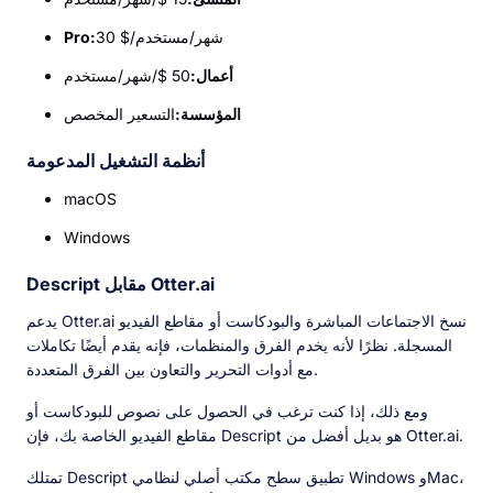
30 $/شهر/مستخدم
Pro:
أعمال:
50 $/شهر/مستخدم
المؤسسة:
التسعير المخصص
أنظمة التشغيل المدعومة
macOS
Windows
Descript مقابل Otter.ai
يدعم Otter.ai نسخ الاجتماعات المباشرة والبودكاست أو مقاطع الفيديو
المسجلة. نظرًا لأنه يخدم الفرق والمنظمات، فإنه يقدم أيضًا تكاملات
مع أدوات التحرير والتعاون بين الفرق المتعددة.
ومع ذلك، إذا كنت ترغب في الحصول على نصوص للبودكاست أو
مقاطع الفيديو الخاصة بك، فإن Descript هو بديل أفضل من Otter.ai.
تمتلك Descript تطبيق سطح مكتب أصلي لنظامي Windows وMac،