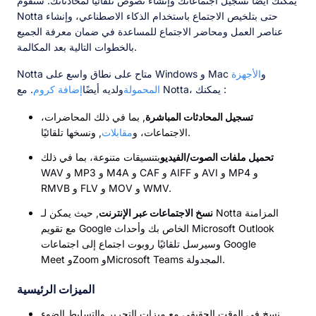
يمكنك أيضًا تسجيل اجتماعاتك وإنشاء نصوص تلقائيًا لمحادثاتك. ستقوم
Notta حتى بتلخيص الاجتماع باستخدام الذكاء الاصطناعي، وإنشاء
عناصر العمل ومحاضر الاجتماع للمساعدة في ضمان معرفة الجميع
بالخطوات التالية بعد المكالمة.
Notta متاح على نطاق واسع على Windows و Mac و
الأجهزة
. مع Notta، يمكنك :
المحمولة
ولديه أيضًا
إضافة كروم
تسجيل المحادثات المباشرة
, بما في ذلك المحاضرات،
, ونسخها تلقائيًا.
الاجتماعات، و
مقابلات
تحميل ملفات الصوت/الفيديو
بتنسيقات متنوعة، بما في ذلك
WAV و MP3 و M4A و CAF و AIFF و AVI و MP4 و
RMVB و FLV و MOV و WMV.
نسخ الاجتماعات عبر الإنترنت
, حيث يمكن لـ Notta المزامنة
مع تقويم Google الخاص بك وأحداث Microsoft Outlook
وسيرسل تلقائيًا روبوت اجتماع إلى اجتماعات Google
Meet وZoom وMicrosoft Teams المجدولة.
الميزات الرئيسية
نسخ في الوقت الحقيقي مع ميزات التحرير والتسليط الضوء