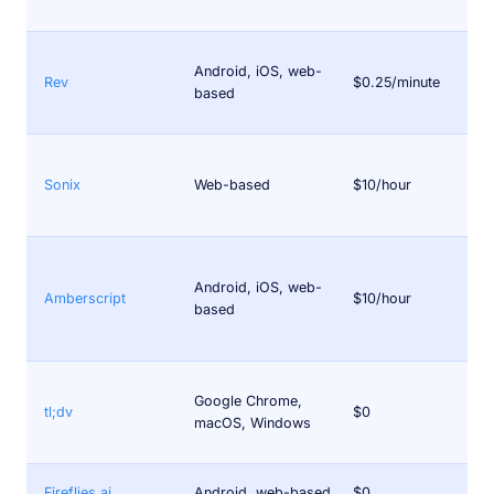
Android, iOS, web-
Rev
$0.25/minute
based
Sonix
Web-based
$10/hour
Android, iOS, web-
Amberscript
$10/hour
based
Google Chrome,
tl;dv
$0
macOS, Windows
Fireflies.ai
Android, web-based
$0