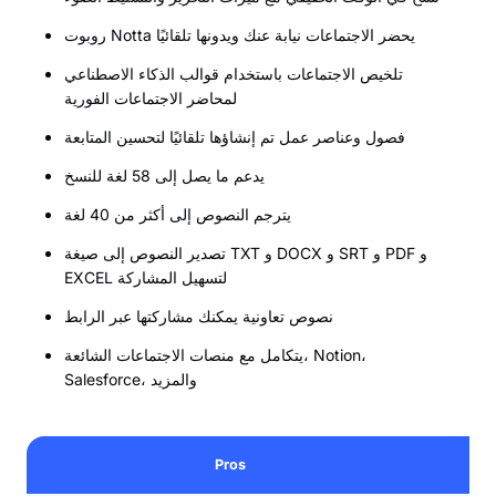
روبوت Notta يحضر الاجتماعات نيابة عنك ويدونها تلقائيًا
تلخيص الاجتماعات باستخدام قوالب الذكاء الاصطناعي
لمحاضر الاجتماعات الفورية
فصول وعناصر عمل تم إنشاؤها تلقائيًا لتحسين المتابعة
يدعم ما يصل إلى 58 لغة للنسخ
يترجم النصوص إلى أكثر من 40 لغة
تصدير النصوص إلى صيغة TXT و DOCX و SRT و PDF و
EXCEL لتسهيل المشاركة
نصوص تعاونية يمكنك مشاركتها عبر الرابط
يتكامل مع منصات الاجتماعات الشائعة، Notion،
Salesforce، والمزيد
Pros