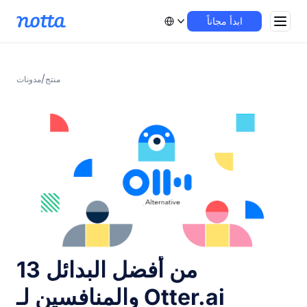
ابدأ مجاناً
/
منتج
مدونات
13 من أفضل البدائل
والمنافسين لـ Otter.ai