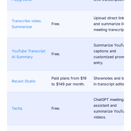
Upload direct links
Transcribe video.
Free.
and summarize live
Summarizer
meeting transcripts.
Summarize YouTube
YouTube Transcript
captions and
Free.
AI Summary
customized prompt
entry.
Paid plans from $19
Shownotes and built-
Recast Studio
to $149 per month.
in transcript editor.
ChatGPT meeting
assistant and
Tactiq
Free.
summarize YouTube
videos.