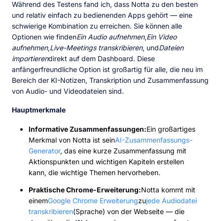
Während des Testens fand ich, dass Notta zu den besten
und relativ einfach zu bedienenden Apps gehört — eine
schwierige Kombination zu erreichen. Sie können alle
Optionen wie finden
Ein Audio aufnehmen
,
Ein Video
aufnehmen
,
Live-Meetings transkribieren
, und
Dateien
importieren
direkt auf dem Dashboard. Diese
anfängerfreundliche Option ist großartig für alle, die neu im
Bereich der KI-Notizen, Transkription und Zusammenfassung
von Audio- und Videodateien sind.
Hauptmerkmale
Informative Zusammenfassungen:
Ein großartiges
Merkmal von Notta ist sein
AI-Zusammenfassungs-
Generator
, das eine kurze Zusammenfassung mit
Aktionspunkten und wichtigen Kapiteln erstellen
kann, die wichtige Themen hervorheben.
Praktische Chrome-Erweiterung:
Notta kommt mit
einem
Google Chrome Erweiterung
zu
jede Audiodatei
transkribieren
(Sprache) von der Webseite — die