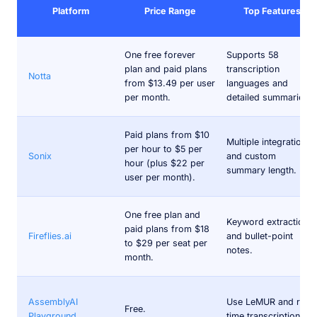
Platform
Price Range
Top Features
One free forever
Supports 58
plan and paid plans
transcription
Notta
from $13.49 per user
languages and
per month.
detailed summaries.
Paid plans from $10
Multiple integrations
per hour to $5 per
Sonix
and custom
hour (plus $22 per
summary length.
user per month).
One free plan and
Keyword extraction
paid plans from $18
Fireflies.ai
and bullet-point
to $29 per seat per
notes.
month.
AssemblyAI
Use LeMUR and real-
Free.
Playground
time transcription.