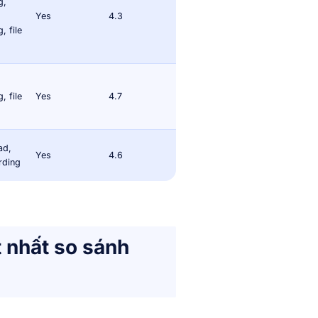
g,
Yes
4.3
, file
, file
Yes
4.7
ad,
Yes
4.6
rding
t nhất so sánh