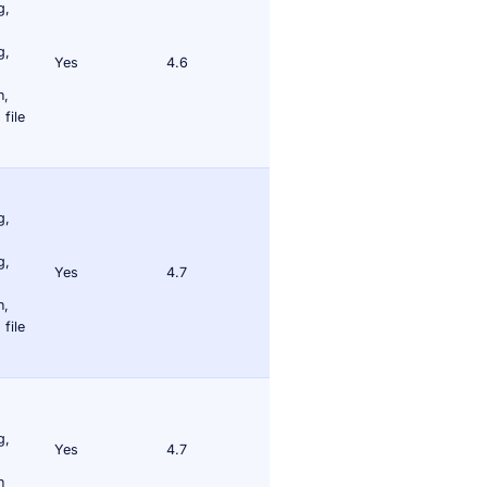
g,
g,
Yes
4.6
n,
file
g,
g,
Yes
4.7
n,
file
g,
Yes
4.7
n