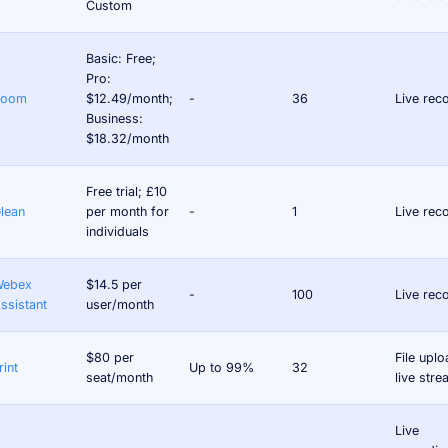
Custom
Basic: Free;
Pro:
Zoom
$12.49/month;
-
36
Live rec
Business:
$18.32/month
Free trial; £10
lean
per month for
-
1
Live rec
individuals
ebex
$14.5 per
-
100
Live rec
ssistant
user/month
$80 per
File uplo
rint
Up to 99%
32
seat/month
live str
Live