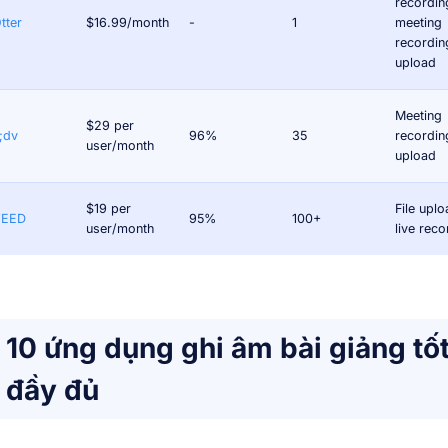
recordin
tter
$16.99/month
-
1
meeting
recording
upload
Meeting
$29 per
l;dv
96%
35
recording
user/month
upload
$19 per
File uplo
VEED
95%
100+
user/month
live reco
10 ứng dụng ghi âm bài giảng tố
đầy đủ