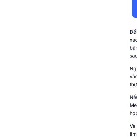
Để 
xác
bằn
sao
Ngo
vào
thự
Nếu
Me
họp
Và 
âm