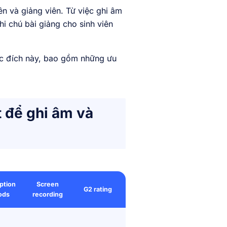
n và giảng viên. Từ việc ghi âm
i chú bài giảng cho sinh viên
mục đích này, bao gồm những ưu
 để ghi âm và
ption
Screen
G2 rating
ods
recording