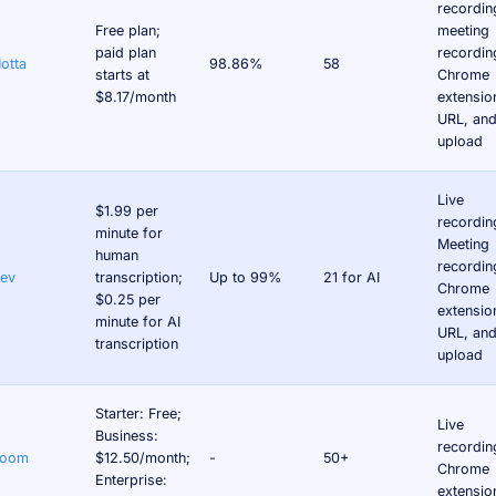
recordin
Free plan;
meeting
paid plan
recordin
otta
98.86%
58
starts at
Chrome
$8.17/month
extensio
URL, and 
upload
Live
$1.99 per
recordin
minute for
Meeting
human
recordin
ev
transcription;
Up to 99%
21 for AI
Chrome
$0.25 per
extensio
minute for AI
URL, and 
transcription
upload
Starter: Free;
Live
Business:
recordin
Loom
$12.50/month;
-
50+
Chrome
Enterprise:
extensio