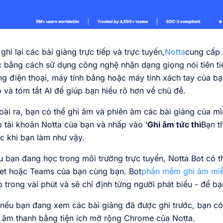
ghi lại các bài giảng trực tiếp và trực tuyến,
Notta
cung cấp 
 bằng cách sử dụng công nghệ nhận dạng giọng nói tiên tiến
g điện thoại, máy tính bảng hoặc máy tính xách tay của bạ
 và tóm tắt AI để giúp bạn hiểu rõ hơn về chủ đề.
ài ra, bạn có thể ghi âm và phiên âm các bài giảng của mì
 tài khoản Notta của bạn và nhấp vào ‘
Ghi âm tức thì
Bạn t
c khi bạn làm như vậy.
 bạn đang học trong môi trường trực tuyến, Notta Bot có 
et hoặc Teams của bạn cùng bạn. Bot
phần mềm ghi âm miễ
 trong vài phút và sẽ chỉ định từng người phát biểu - để bạ
nếu bạn đang xem các bài giảng đã được ghi trước, bạn có t
 âm thanh bằng tiện ích mở rộng Chrome của Notta.