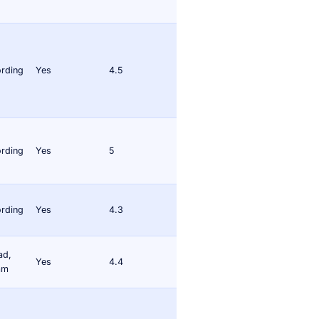
ording
Yes
4.5
ording
Yes
5
ording
Yes
4.3
ad,
Yes
4.4
eam